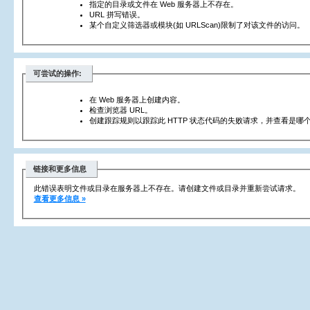
指定的目录或文件在 Web 服务器上不存在。
URL 拼写错误。
某个自定义筛选器或模块(如 URLScan)限制了对该文件的访问。
可尝试的操作:
在 Web 服务器上创建内容。
检查浏览器 URL。
创建跟踪规则以跟踪此 HTTP 状态代码的失败请求，并查看是哪个
链接和更多信息
此错误表明文件或目录在服务器上不存在。请创建文件或目录并重新尝试请求。
查看更多信息 »