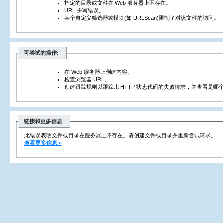
指定的目录或文件在 Web 服务器上不存在。
URL 拼写错误。
某个自定义筛选器或模块(如 URLScan)限制了对该文件的访问。
可尝试的操作:
在 Web 服务器上创建内容。
检查浏览器 URL。
创建跟踪规则以跟踪此 HTTP 状态代码的失败请求，并查看是哪个
链接和更多信息
此错误表明文件或目录在服务器上不存在。请创建文件或目录并重新尝试请求。
查看更多信息 »