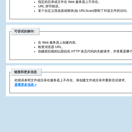
指定的目录或文件在 Web 服务器上不存在。
URL 拼写错误。
某个自定义筛选器或模块(如 URLScan)限制了对该文件的访问。
可尝试的操作:
在 Web 服务器上创建内容。
检查浏览器 URL。
创建跟踪规则以跟踪此 HTTP 状态代码的失败请求，并查看是哪个
链接和更多信息
此错误表明文件或目录在服务器上不存在。请创建文件或目录并重新尝试请求。
查看更多信息 »