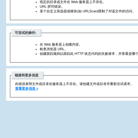
指定的目录或文件在 Web 服务器上不存在。
URL 拼写错误。
某个自定义筛选器或模块(如 URLScan)限制了对该文件的访问。
可尝试的操作:
在 Web 服务器上创建内容。
检查浏览器 URL。
创建跟踪规则以跟踪此 HTTP 状态代码的失败请求，并查看是哪个
链接和更多信息
此错误表明文件或目录在服务器上不存在。请创建文件或目录并重新尝试请求。
查看更多信息 »