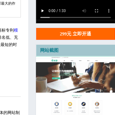
辉最大的作
关注
商标专利
模
299元 立即开通
排名低、无
在最短的时
网站截图
一体的网站制