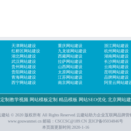
天津网站建设
重庆网站建设
浙江网站建设
红桥区网站建设
九龙坡网站建设
杭州网站建设
湖北网站建设
西藏网站建设
湖南网站建设
武汉网站建设
拉萨网站建设
长沙网站建设
贵州网站建设
山西网站建设
云南网站建设
贵阳网站建设
太原网站建设
昆明网站建设
青海网站建设
江苏网站建设
品牌网站建设
西宁网站建设
南京网站建设
阿里云网站建
站定制教学视频
网站模板定制
精品模板
网站SEO优化
北京网站建
建站 © 2020 版权所有 All Rights Reserved.
云建站
助力企业互联网品牌营
www.gouwanmei.cn
邮箱：CSCCSC@189.CN
京ICP备05034846号
本页面更新时间:2020-1-16