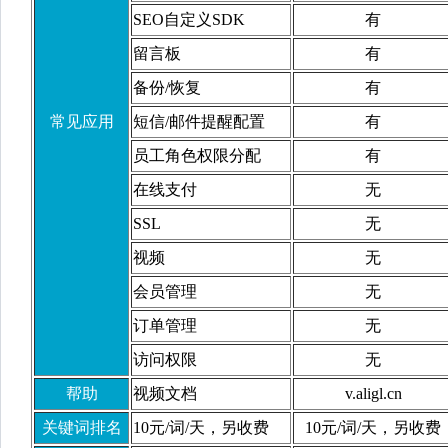
SEO自定义SDK
有
留言板
有
备份/恢复
有
常见应用
短信/邮件提醒配置
有
员工角色权限分配
有
在线支付
无
SSL
无
视频
无
会员管理
无
订单管理
无
访问权限
无
帮助
视频文档
v.aligl.cn
关键词排名
10元/词/天，另收费
10元/词/天，另收费