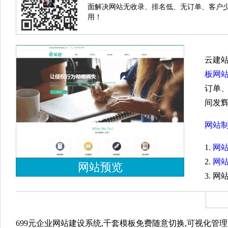
面解决网站无收录、排名低、无订单、客户
用！
云建
板网
订单
间发
网站
1.
网
2.
网
网站预览
3. 
699元企业网站建设系统,千套模板免费随意切换,可视化管