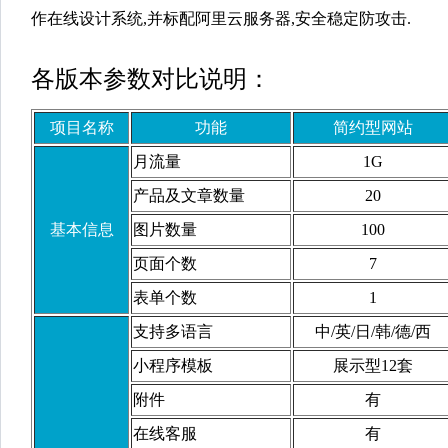
作在线设计系统,并标配阿里云服务器,安全稳定防攻击.
各版
本参数
对比
说明：
项目名称
功能
简约型网站
月流量
1G
产品及文章数量
20
基本信息
图片数量
100
页面个数
7
表单个数
1
支持多语言
中/英/日/韩/德/西
小程序模板
展示型12套
附件
有
在线客服
有