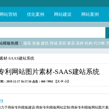
网站营销
优化案例
网站建设
网站案例
站模板热搜：
服装
装修
建筑
商城
美容
家居
器材
机构
代计帐
素材-SAAS建站系统
专利网站图片素材-SAAS建站系统
19-12-17 16:17:56 点击：
460 /
9961 【
大
中
小
】
39
力于商标专利模板建设/商标专利模板网站定制/商标专利模板网站图片素