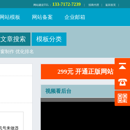
133-7172-7239
网站建设
TEL：
|
招商代理
|
返回首页
|
网站模板
网站备案
企业邮箱
弹窗制作
优化排名
299元 开通正版网站
视频看后台
机号来做违