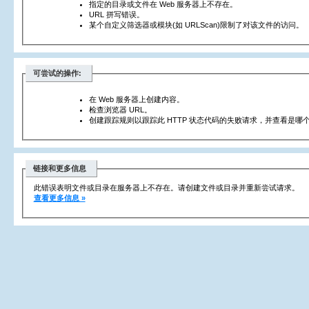
指定的目录或文件在 Web 服务器上不存在。
URL 拼写错误。
某个自定义筛选器或模块(如 URLScan)限制了对该文件的访问。
可尝试的操作:
在 Web 服务器上创建内容。
检查浏览器 URL。
创建跟踪规则以跟踪此 HTTP 状态代码的失败请求，并查看是哪个
链接和更多信息
此错误表明文件或目录在服务器上不存在。请创建文件或目录并重新尝试请求。
查看更多信息 »